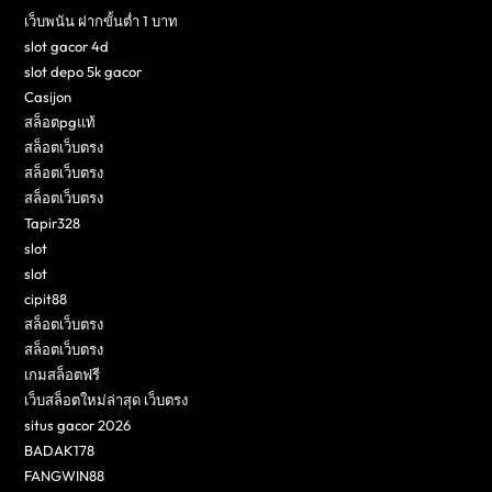
เว็บพนัน ฝากขั้นต่ำ 1 บาท
slot gacor 4d
slot depo 5k gacor
Casijon
สล็อตpgแท้
สล็อตเว็บตรง
สล็อตเว็บตรง
สล็อตเว็บตรง
Tapir328
slot
slot
cipit88
สล็อตเว็บตรง
สล็อตเว็บตรง
เกมสล็อตฟรี
เว็บสล็อตใหม่ล่าสุด เว็บตรง
situs gacor 2026
BADAK178
FANGWIN88