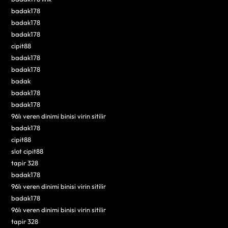
badak178
badak178
badak178
cipit88
badak178
badak178
badak
badak178
badak178
96lı veren dinimi binisi virin sitilir
badak178
cipit88
slot cipit88
tapir 328
badak178
96lı veren dinimi binisi virin sitilir
badak178
96lı veren dinimi binisi virin sitilir
tapir 328