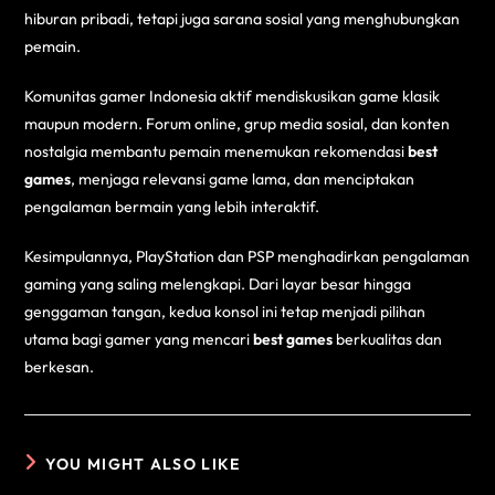
hiburan pribadi, tetapi juga sarana sosial yang menghubungkan
pemain.
Komunitas gamer Indonesia aktif mendiskusikan game klasik
maupun modern. Forum online, grup media sosial, dan konten
nostalgia membantu pemain menemukan rekomendasi
best
games
, menjaga relevansi game lama, dan menciptakan
pengalaman bermain yang lebih interaktif.
Kesimpulannya, PlayStation dan PSP menghadirkan pengalaman
gaming yang saling melengkapi. Dari layar besar hingga
genggaman tangan, kedua konsol ini tetap menjadi pilihan
utama bagi gamer yang mencari
best games
berkualitas dan
berkesan.
YOU MIGHT ALSO LIKE