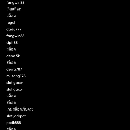
fangwin88
เว็บสล็อต
สล็อต
togel
dadu777
fangwin88
cipit88
สล็อต
depo 5k
สล็อต
dewa787
musang178
slot gacor
slot gacor
สล็อต
สล็อต
เกมสล็อตเว็บตรง
slot jackpot
podk888
สล็อต