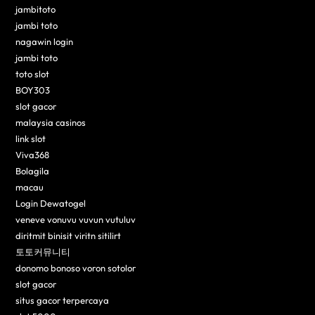
jambitoto
jambi toto
nagawin login
jambi toto
toto slot
BOY303
slot gacor
malaysia casinos
link slot
Viva368
Bolagila
macau
Login Dewatogel
veneve vonuvu vuvun vutuluv
diritmit binisit viritn sitilirt
토토커뮤니티
donomo bonoso voron sotolor
slot gacor
situs gacor terpercaya