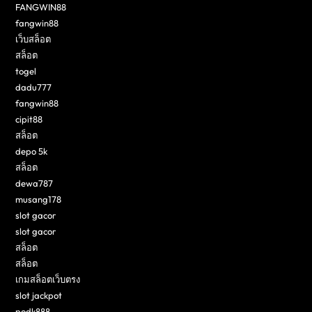
FANGWIN88
fangwin88
เว็บสล็อต
สล็อต
togel
dadu777
fangwin88
cipit88
สล็อต
depo 5k
สล็อต
dewa787
musang178
slot gacor
slot gacor
สล็อต
สล็อต
เกมสล็อตเว็บตรง
slot jackpot
podk888