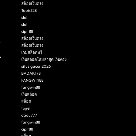
สล็อตเว็บตรง
Tapir328
slot
slot
cipit88
สล็อตเว็บตรง
,
สล็อตเว็บตรง
เกมสล็อตฟรี
u
เว็บสล็อตใหม่ล่าสุด เว็บตรง
situs gacor 2026
BADAK178
FANGWIN88
fangwin88
เว็บสล็อต
สล็อต
togel
dadu777
fangwin88
cipit88
สล็อต