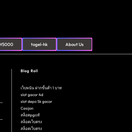
ot5000
togel-hk
About Us
Blog Roll
เว็บพนัน ฝากขั้นต่ำ 1 บาท
slot gacor 4d
slot depo 5k gacor
Casijon
สล็อตpgแท้
สล็อตเว็บตรง
สล็อตเว็บตรง