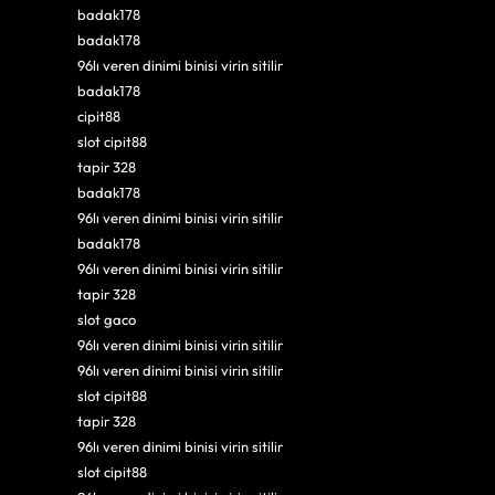
badak178
badak178
96lı veren dinimi binisi virin sitilir
badak178
cipit88
slot cipit88
tapir 328
badak178
96lı veren dinimi binisi virin sitilir
badak178
96lı veren dinimi binisi virin sitilir
tapir 328
slot gaco
96lı veren dinimi binisi virin sitilir
96lı veren dinimi binisi virin sitilir
slot cipit88
tapir 328
96lı veren dinimi binisi virin sitilir
slot cipit88