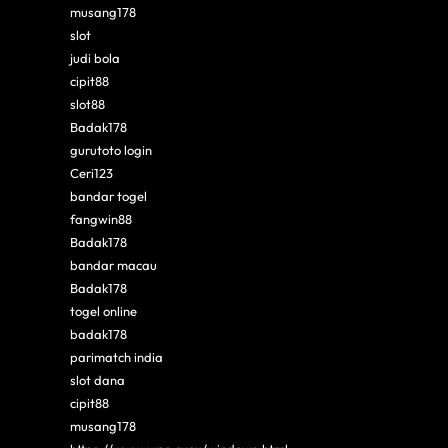
musang178
slot
judi bola
cipit88
slot88
Badak178
gurutoto login
Ceri123
bandar togel
fangwin88
Badak178
bandar macau
Badak178
togel online
badak178
parimatch india
slot dana
cipit88
musang178