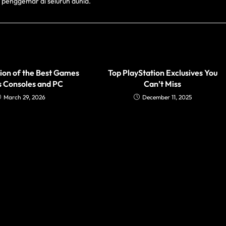
penggemar di seluruh dunia.
ion of the Best Games
Top PlayStation Exclusives You
s Consoles and PC
Can’t Miss
March 29, 2026
December 11, 2025