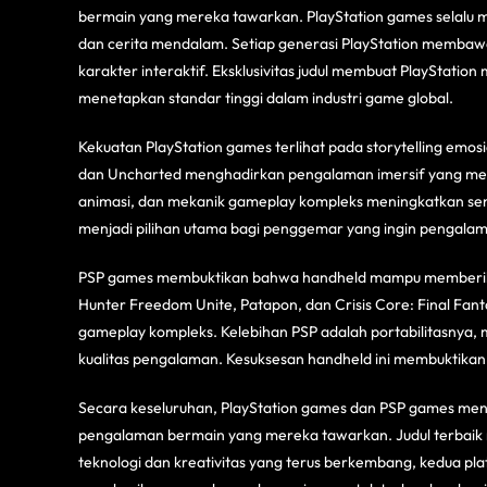
bermain yang mereka tawarkan. PlayStation games selalu me
dan cerita mendalam. Setiap generasi PlayStation membawa i
karakter interaktif. Eksklusivitas judul membuat PlayStatio
menetapkan standar tinggi dalam industri game global.
Kekuatan PlayStation games terlihat pada storytelling emos
dan Uncharted menghadirkan pengalaman imersif yang memb
animasi, dan mekanik gameplay kompleks meningkatkan sensa
menjadi pilihan utama bagi penggemar yang ingin pengal
PSP games membuktikan bahwa handheld mampu memberika
Hunter Freedom Unite, Patapon, dan Crisis Core: Final Fa
gameplay kompleks. Kelebihan PSP adalah portabilitasnya
kualitas pengalaman. Kesuksesan handheld ini membuktikan 
Secara keseluruhan, PlayStation games dan PSP games men
pengalaman bermain yang mereka tawarkan. Judul terbaik 
teknologi dan kreativitas yang terus berkembang, kedua pl