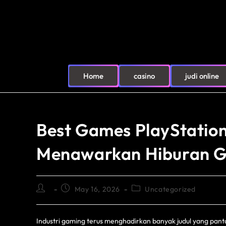
Home
casino
judi online
Best Games PlayStatio
Menawarkan Hiburan G
May 16, 2026
Uncategorized
Industri gaming terus menghadirkan banyak judul yang pan