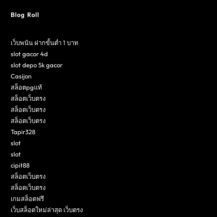
Blog Roll
เว็บพนัน ฝากขั้นต่ำ 1 บาท
slot gacor 4d
slot depo 5k gacor
Casijon
สล็อตpgแท้
สล็อตเว็บตรง
สล็อตเว็บตรง
สล็อตเว็บตรง
Tapir328
slot
slot
cipit88
สล็อตเว็บตรง
สล็อตเว็บตรง
เกมสล็อตฟรี
เว็บสล็อตใหม่ล่าสุด เว็บตรง