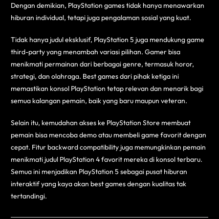
Dengan demikian, PlayStation games tidak hanya menawarkan
hiburan individual, tetapi juga pengalaman sosial yang kuat.
Tidak hanya judul eksklusif, PlayStation 5 juga mendukung game
third-party yang menambah variasi pilihan. Gamer bisa
menikmati permainan dari berbagai genre, termasuk horor,
strategi, dan olahraga. Best games dari pihak ketiga ini
memastikan konsol PlayStation tetap relevan dan menarik bagi
semua kalangan pemain, baik yang baru maupun veteran.
Selain itu, kemudahan akses ke PlayStation Store membuat
pemain bisa mencoba demo atau membeli game favorit dengan
cepat. Fitur backward compatibility juga memungkinkan pemain
menikmati judul PlayStation 4 favorit mereka di konsol terbaru.
Semua ini menjadikan PlayStation 5 sebagai pusat hiburan
interaktif yang kaya akan best games dengan kualitas tak
tertandingi.