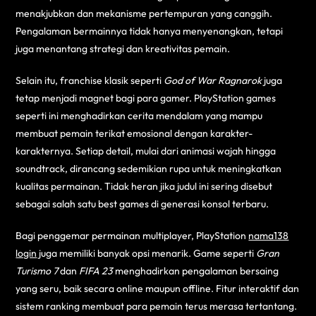
menakjubkan dan mekanisme pertempuran yang canggih.
Pengalaman bermainnya tidak hanya menyenangkan, tetapi
juga menantang strategi dan kreativitas pemain.
Selain itu, franchise klasik seperti
God of War Ragnarok
juga
tetap menjadi magnet bagi para gamer. PlayStation games
seperti ini menghadirkan cerita mendalam yang mampu
membuat pemain terikat emosional dengan karakter-
karakternya. Setiap detail, mulai dari animasi wajah hingga
soundtrack, dirancang sedemikian rupa untuk meningkatkan
kualitas permainan. Tidak heran jika judul ini sering disebut
sebagai salah satu best games di generasi konsol terbaru.
Bagi penggemar permainan multiplayer, PlayStation
nama138
login
juga memiliki banyak opsi menarik. Game seperti
Gran
Turismo 7
dan
FIFA 23
menghadirkan pengalaman bersaing
yang seru, baik secara online maupun offline. Fitur interaktif dan
sistem ranking membuat para pemain terus merasa tertantang.