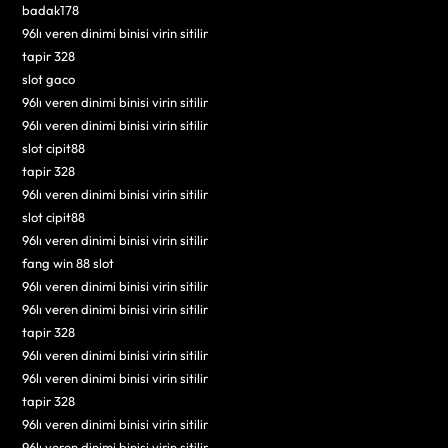
badak178
96lı veren dinimi binisi virin sitilir
tapir 328
slot gaco
96lı veren dinimi binisi virin sitilir
96lı veren dinimi binisi virin sitilir
slot cipit88
tapir 328
96lı veren dinimi binisi virin sitilir
slot cipit88
96lı veren dinimi binisi virin sitilir
fang win 88 slot
96lı veren dinimi binisi virin sitilir
96lı veren dinimi binisi virin sitilir
tapir 328
96lı veren dinimi binisi virin sitilir
96lı veren dinimi binisi virin sitilir
tapir 328
96lı veren dinimi binisi virin sitilir
96lı veren dinimi binisi virin sitilir