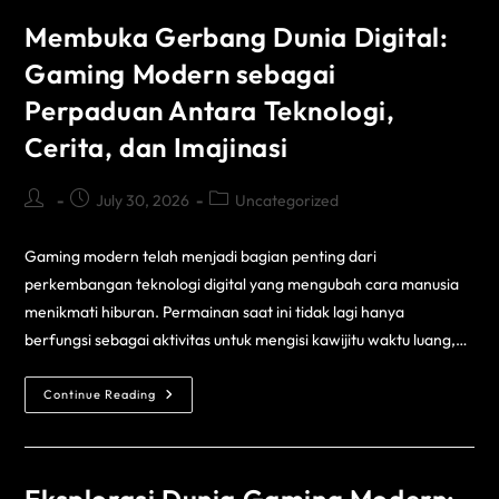
Membuka Gerbang Dunia Digital:
Gaming Modern sebagai
Perpaduan Antara Teknologi,
Cerita, dan Imajinasi
July 30, 2026
Uncategorized
Gaming modern telah menjadi bagian penting dari
perkembangan teknologi digital yang mengubah cara manusia
menikmati hiburan. Permainan saat ini tidak lagi hanya
berfungsi sebagai aktivitas untuk mengisi kawijitu waktu luang,…
Continue Reading
Eksplorasi Dunia Gaming Modern: