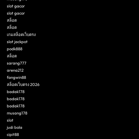
slot gacor
slot gacor
สล็อต
สล็อต
เกมสล็อตเว็บตรง
slot jackpot
podk888
สล็อต
sarang777
arena212
fangwin88
สล็อตเว็บตรง 2026
badak178
badak178
badak178
musang178
slot
judi bola
cipit88