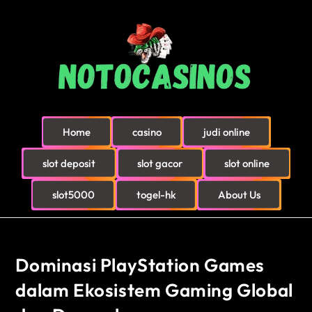
Home
casino
judi online
slot deposit
slot gacor
slot online
slot5000
togel-hk
About Us
Dominasi PlayStation Games
dalam Ekosistem Gaming Global