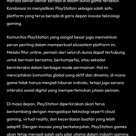
merasa benar-benar berada di dalam dunia game tersebut.
Kombinasi ini menjadikan PlayStation sebagai salah satu
platform yang terus berada di garis depan inovasi teknologi
gaming.
Komunitas PlayStation yang sangat besar juga memainkan
peran penting dalam memperkuat ekosistem platform ini.
Melalui fitur online, pemain dari seluruh dunia dapat terhubung
untuk bermain bersama, berkompetisi, atau sekadar
berinteraksi dalam berbagai mode permainan. Hal ini
menciptakan komunitas global yang aktif dan dinamis, di mana
game tidak hanya menjadi hiburan individu, tetapi juga sarana
interaksi sosial digital yang mempertemukan jutaan pemain.
Di masa depan, PlayStation diperkirakan akan terus
berkembang dengan mengadopsi teknologi seperti cloud
gaming, virtual reality, dan kecerdasan buatan yang lebih
adaptif. Dengan inovasi yang berkelanjutan, PlayStation games
akan tetap menjadi salah satu pilar utama dalam industri gaming