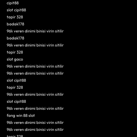
cipit88
slot cipit88
tapir 328
badak178
96lı veren dinimi binisi virin sitilir
badak178
96lı veren dinimi binisi virin sitilir
tapir 328
slot gaco
96lı veren dinimi binisi virin sitilir
96lı veren dinimi binisi virin sitilir
slot cipit88
tapir 328
96lı veren dinimi binisi virin sitilir
slot cipit88
96lı veren dinimi binisi virin sitilir
fang win 88 slot
96lı veren dinimi binisi virin sitilir
96lı veren dinimi binisi virin sitilir
tapir 328