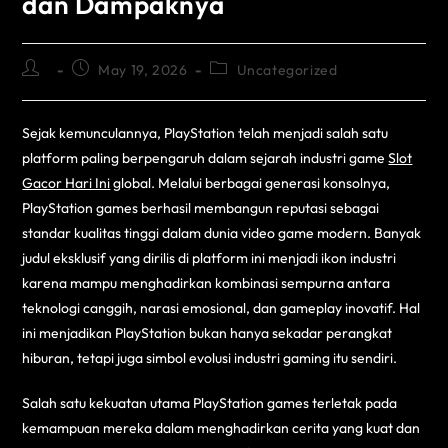
dan Dampaknya
May 19, 2026
Uncategorized
Sejak kemunculannya, PlayStation telah menjadi salah satu
platform paling berpengaruh dalam sejarah industri game
Slot
Gacor Hari Ini
global. Melalui berbagai generasi konsolnya,
PlayStation games berhasil membangun reputasi sebagai
standar kualitas tinggi dalam dunia video game modern. Banyak
judul eksklusif yang dirilis di platform ini menjadi ikon industri
karena mampu menghadirkan kombinasi sempurna antara
teknologi canggih, narasi emosional, dan gameplay inovatif. Hal
ini menjadikan PlayStation bukan hanya sekadar perangkat
hiburan, tetapi juga simbol evolusi industri gaming itu sendiri.
Salah satu kekuatan utama PlayStation games terletak pada
kemampuan mereka dalam menghadirkan cerita yang kuat dan