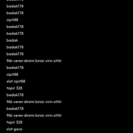
badak178
badak178
cipit88
badak178
badak178
badak
badak178
badak178
96lı veren dinimi binisi virin sitilir
badak178
cipit88
slot cipit88
tapir 328
badak178
96lı veren dinimi binisi virin sitilir
badak178
96lı veren dinimi binisi virin sitilir
tapir 328
slot gaco