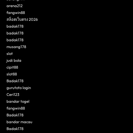
arena212
fangwin88
สล็อตเว็บตรง 2026
badak178
badak178
badak178
musang178
slot
judi bola
cipit88
slot88
Badak178
gurutoto login
Ceri123
bandar togel
fangwin88
Badak178
bandar macau
Badak178