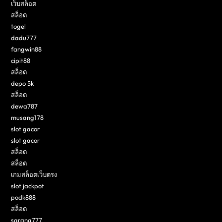
เว็บสล็อต
สล็อต
togel
dadu777
fangwin88
cipit88
สล็อต
depo 5k
สล็อต
dewa787
musang178
slot gacor
slot gacor
สล็อต
สล็อต
เกมสล็อตเว็บตรง
slot jackpot
podk888
สล็อต
sarang777