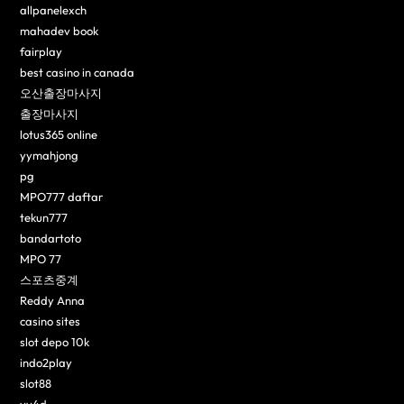
allpanelexch
mahadev book
fairplay
best casino in canada
오산출장마사지
출장마사지
lotus365 online
yymahjong
pg
MPO777 daftar
tekun777
bandartoto
MPO 77
스포츠중계
Reddy Anna
casino sites
slot depo 10k
indo2play
slot88
yy4d