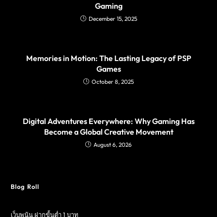
Gaming
December 15, 2025
Memories in Motion: The Lasting Legacy of PSP
Games
October 8, 2025
Digital Adventures Everywhere: Why Gaming Has
Become a Global Creative Movement
August 6, 2026
Blog Roll
เว็บพนัน ฝากขั้นต่ำ 1 บาท