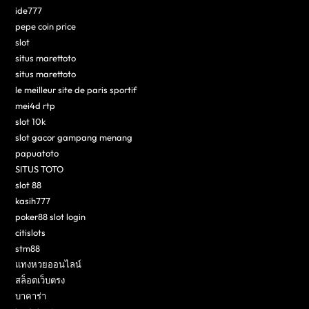
ide777
pepe coin price
slot
situs marettoto
situs marettoto
le meilleur site de paris sportif
mei4d rtp
slot 10k
slot gacor gampang menang
papuatoto
SITUS TOTO
slot 88
kasih777
poker88 slot login
citislots
stm88
แทงหวยออนไลน์
สล็อตเว็บตรง
บาคาร่า