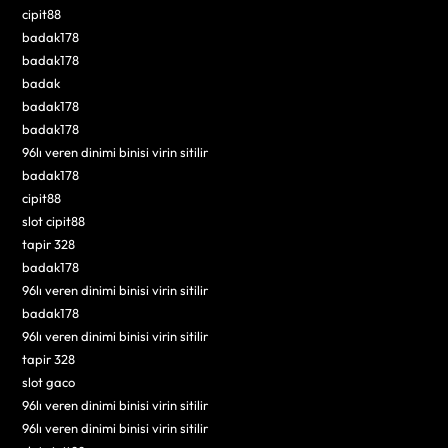
cipit88
badak178
badak178
badak
badak178
badak178
96lı veren dinimi binisi virin sitilir
badak178
cipit88
slot cipit88
tapir 328
badak178
96lı veren dinimi binisi virin sitilir
badak178
96lı veren dinimi binisi virin sitilir
tapir 328
slot gaco
96lı veren dinimi binisi virin sitilir
96lı veren dinimi binisi virin sitilir