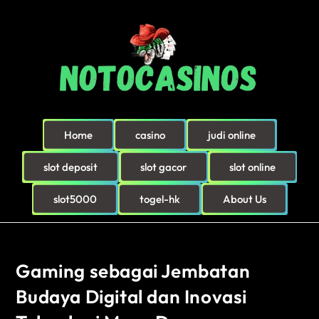
Home
casino
judi online
slot deposit
slot gacor
slot online
slot5000
togel-hk
About Us
Gaming sebagai Jembatan
Budaya Digital dan Inovasi