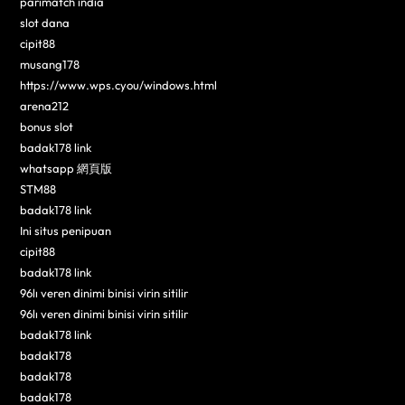
parimatch india
slot dana
cipit88
musang178
https://www.wps.cyou/windows.html
arena212
bonus slot
badak178 link
whatsapp 網頁版
STM88
badak178 link
Ini situs penipuan
cipit88
badak178 link
96lı veren dinimi binisi virin sitilir
96lı veren dinimi binisi virin sitilir
badak178 link
badak178
badak178
badak178