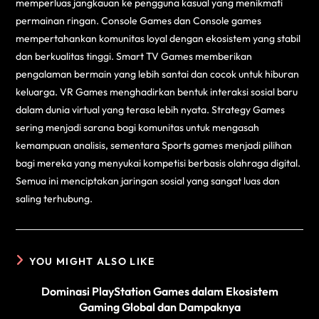
memperluas jangkauan ke pengguna kasual yang menikmati
permainan ringan. Console Games dan Console games
mempertahankan komunitas loyal dengan ekosistem yang stabil
dan berkualitas tinggi. Smart TV Games memberikan
pengalaman bermain yang lebih santai dan cocok untuk hiburan
keluarga. VR Games menghadirkan bentuk interaksi sosial baru
dalam dunia virtual yang terasa lebih nyata. Strategy Games
sering menjadi sarana bagi komunitas untuk mengasah
kemampuan analisis, sementara Sports games menjadi pilihan
bagi mereka yang menyukai kompetisi berbasis olahraga digital.
Semua ini menciptakan jaringan sosial yang sangat luas dan
saling terhubung.
YOU MIGHT ALSO LIKE
Dominasi PlayStation Games dalam Ekosistem
Gaming Global dan Dampaknya