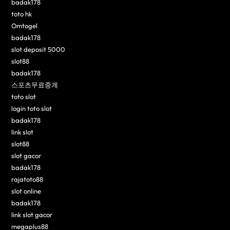
badak178
toto hk
Omtogel
badak178
slot deposit 5000
slot88
badak178
스포츠무료중계
toto slot
login toto slot
badak178
link slot
slot88
slot gacor
badak178
rajatoto88
slot online
badak178
link slot gacor
megaplus88