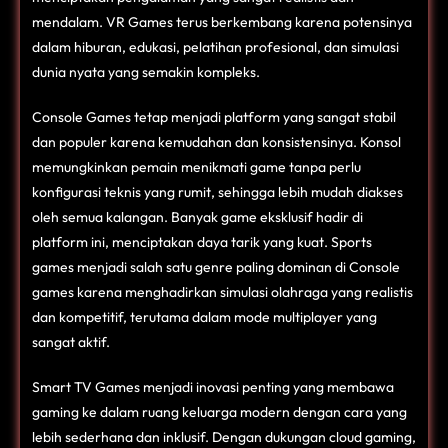
mendalam. VR Games terus berkembang karena potensinya
dalam hiburan, edukasi, pelatihan profesional, dan simulasi
dunia nyata yang semakin kompleks.
Console Games tetap menjadi platform yang sangat stabil
dan populer karena kemudahan dan konsistensinya. Konsol
memungkinkan pemain menikmati game tanpa perlu
konfigurasi teknis yang rumit, sehingga lebih mudah diakses
oleh semua kalangan. Banyak game eksklusif hadir di
platform ini, menciptakan daya tarik yang kuat. Sports
games menjadi salah satu genre paling dominan di Console
games karena menghadirkan simulasi olahraga yang realistis
dan kompetitif, terutama dalam mode multiplayer yang
sangat aktif.
Smart TV Games menjadi inovasi penting yang membawa
gaming ke dalam ruang keluarga modern dengan cara yang
lebih sederhana dan inklusif. Dengan dukungan cloud gaming,