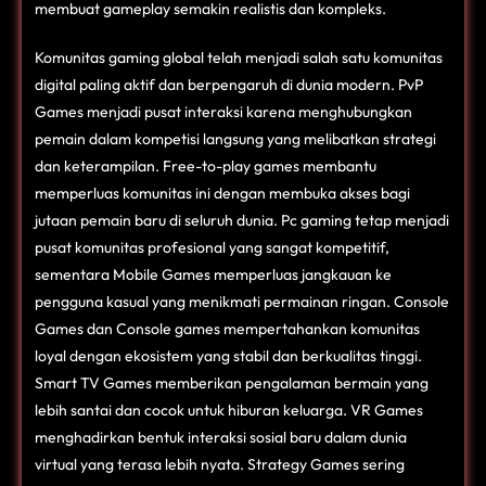
membuat gameplay semakin realistis dan kompleks.
Komunitas gaming global telah menjadi salah satu komunitas
digital paling aktif dan berpengaruh di dunia modern. PvP
Games menjadi pusat interaksi karena menghubungkan
pemain dalam kompetisi langsung yang melibatkan strategi
dan keterampilan. Free-to-play games membantu
memperluas komunitas ini dengan membuka akses bagi
jutaan pemain baru di seluruh dunia. Pc gaming tetap menjadi
pusat komunitas profesional yang sangat kompetitif,
sementara Mobile Games memperluas jangkauan ke
pengguna kasual yang menikmati permainan ringan. Console
Games dan Console games mempertahankan komunitas
loyal dengan ekosistem yang stabil dan berkualitas tinggi.
Smart TV Games memberikan pengalaman bermain yang
lebih santai dan cocok untuk hiburan keluarga. VR Games
menghadirkan bentuk interaksi sosial baru dalam dunia
virtual yang terasa lebih nyata. Strategy Games sering