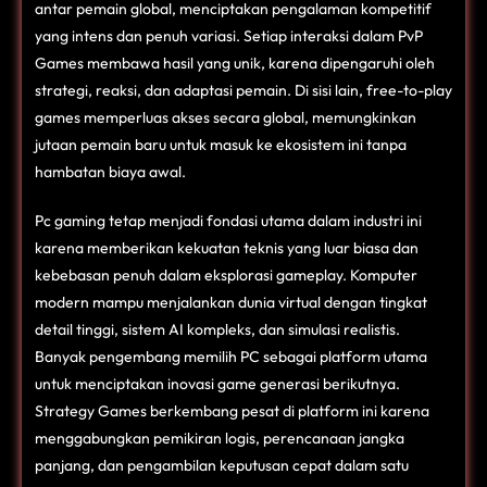
antar pemain global, menciptakan pengalaman kompetitif
yang intens dan penuh variasi. Setiap interaksi dalam PvP
Games membawa hasil yang unik, karena dipengaruhi oleh
strategi, reaksi, dan adaptasi pemain. Di sisi lain, free-to-play
games memperluas akses secara global, memungkinkan
jutaan pemain baru untuk masuk ke ekosistem ini tanpa
hambatan biaya awal.
Pc gaming tetap menjadi fondasi utama dalam industri ini
karena memberikan kekuatan teknis yang luar biasa dan
kebebasan penuh dalam eksplorasi gameplay. Komputer
modern mampu menjalankan dunia virtual dengan tingkat
detail tinggi, sistem AI kompleks, dan simulasi realistis.
Banyak pengembang memilih PC sebagai platform utama
untuk menciptakan inovasi game generasi berikutnya.
Strategy Games berkembang pesat di platform ini karena
menggabungkan pemikiran logis, perencanaan jangka
panjang, dan pengambilan keputusan cepat dalam satu