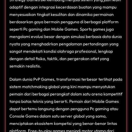
adaptif dengan integrasi kecerdasan buatan yang mampu
menyesuaikan tingkat kesulitan dan dinamika permainan
berdasarkan gaya bermain pengguna di berbagai platform
seperti Pc gaming dan Mobile Games. Sports games juga
mengalami evolusi besar dengan simulasi berbasis data dunia
nyata yang menghadirkan pengalaman pertandingan yang
sangat mendekati kondisi olahraga profesional, lengkap
dengan detail fisika, taktik, dan pergerakan atlet yang
semakin realistis.
Dalam dunia PvP Games, transformasi terbesar terlihat pada
sistem matchmaking global yang kini mampu menyatukan
pemain dari berbagai perangkat dalam satu arena kompetitif
tanpa batas teknis yang berarti. Pemain dari Mobile Games
dapat bertemu langsung dengan pengguna Pc gaming atau
Console Games dalam satu server global yang sama,
menciptakan ekosistem kompetisi yang benar-benar lintas
platform. Free-to-play games menjadi motor utama dari