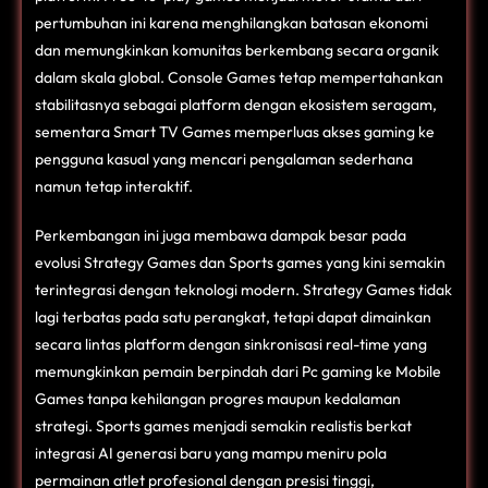
pertumbuhan ini karena menghilangkan batasan ekonomi
dan memungkinkan komunitas berkembang secara organik
dalam skala global. Console Games tetap mempertahankan
stabilitasnya sebagai platform dengan ekosistem seragam,
sementara Smart TV Games memperluas akses gaming ke
pengguna kasual yang mencari pengalaman sederhana
namun tetap interaktif.
Perkembangan ini juga membawa dampak besar pada
evolusi Strategy Games dan Sports games yang kini semakin
terintegrasi dengan teknologi modern. Strategy Games tidak
lagi terbatas pada satu perangkat, tetapi dapat dimainkan
secara lintas platform dengan sinkronisasi real-time yang
memungkinkan pemain berpindah dari Pc gaming ke Mobile
Games tanpa kehilangan progres maupun kedalaman
strategi. Sports games menjadi semakin realistis berkat
integrasi AI generasi baru yang mampu meniru pola
permainan atlet profesional dengan presisi tinggi,