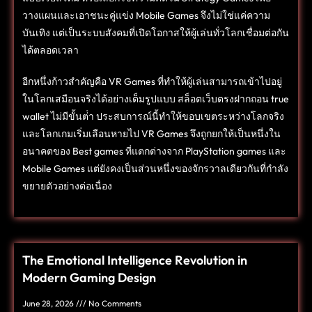
วางแผนและเอาชนะคู่แข่ง Mobile Games จึงไม่ใช่แค่ความ
บันเทิง แต่เป็นระบบสังคมที่เปิดโอกาสให้ผู้เล่นทั่วโลกเชื่อมต่อกัน
ได้ตลอดเวลา
อีกหนึ่งก้าวสำคัญคือ VR Games ที่ทำให้ผู้เล่นสามารถเข้าไปอยู่
ในโลกเสมือนจริงได้อย่างเต็มรูปแบบ
สล็อตเว็บตรงฝากถอน true
wallet ไม่มีขั้นต่ํา
ประสบการณ์นี้ทำให้ขอบเขตระหว่างโลกจริง
และโลกเกมเริ่มเลือนหายไป VR Games จึงถูกยกให้เป็นหนึ่งใน
อนาคตของ Best games ที่แตกต่างจาก PlayStation games และ
Mobile Games แต่ยังคงเป็นส่วนหนึ่งของจักรวาลเดียวกันที่กำลัง
ขยายตัวอย่างต่อเนื่อง
The Emotional Intelligence Revolution in
Modern Gaming Design
June 28, 2026
No Comments