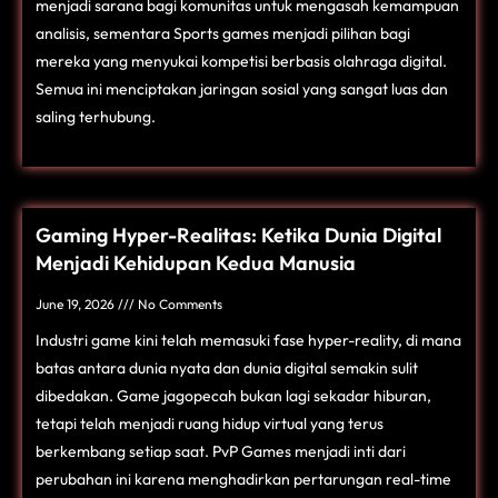
menjadi sarana bagi komunitas untuk mengasah kemampuan
analisis, sementara Sports games menjadi pilihan bagi
mereka yang menyukai kompetisi berbasis olahraga digital.
Semua ini menciptakan jaringan sosial yang sangat luas dan
saling terhubung.
Gaming Hyper-Realitas: Ketika Dunia Digital
Menjadi Kehidupan Kedua Manusia
June 19, 2026
No Comments
Industri game kini telah memasuki fase hyper-reality, di mana
batas antara dunia nyata dan dunia digital semakin sulit
dibedakan. Game
jagopecah
bukan lagi sekadar hiburan,
tetapi telah menjadi ruang hidup virtual yang terus
berkembang setiap saat. PvP Games menjadi inti dari
perubahan ini karena menghadirkan pertarungan real-time