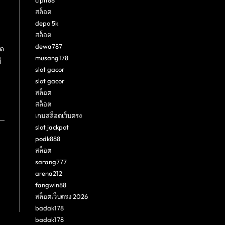
สล็อต
depo 5k
สล็อต
dewa787
อต
musang178
่
slot gacor
slot gacor
สล็อต
สล็อต
เกมสล็อตเว็บตรง
slot jackpot
podk888
สล็อต
sarang777
arena212
fangwin88
สล็อตเว็บตรง 2026
badak178
badak178