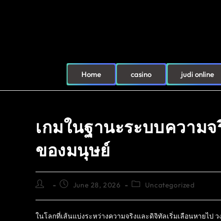
Home
casino
judi online
เกมในฐานะระบบความจริ
ของมนุษย์
June 28, 2026
Uncategorized
ในโลกที่เส้นแบ่งระหว่างความจริงและดิจิทัลเริ่มเลือนหายไป วง