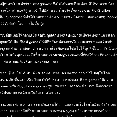
ู้คนทั่วโลก คำว่า “Best games” จึงไม่ได้หมายถึงแค่เกมที่ได้รับความนิยม
้างโลกจำลองที่ผู้เล่นเข้าไปมีส่วนร่วมได้จริง ตั้งแต่ยุคของ PlayStation
ึง PSP games ที่ทำให้เกมกลายเป็นประสบการณ์พกพา และต่อยอดสู่ Mobil
ิทัลที่เติบโตอย่างไม่สิ้นสุด
เปลี่ยนเกมให้กลายเป็นสื่อที่มีคุณค่าทางศิลปะอย่างแท้จริง ทั้งด้านการเล่า
กยกให้เป็น “Best games” ที่มีอิทธิพลต่อวงการในระยะยาว ขณะเดียวกัน
ำให้ผู้เล่นสามารถพกพาประสบการณ์ระดับคอนโซลไปได้ทุกที่ ซึ่งแนวคิดนี้ได้ส
วโลกในปัจจุบัน รองรับทั้งเกมแนว Strategy Games ที่ต้องใช้การคิดอย่างเป
สภาพแวดล้อมที่เปลี่ยนแปลงตลอดเวลา
เพราะผู้เล่นไม่ได้เป็นเพียงผู้ควบคุมตัวละคร แต่สามารถเข้าไปอยู่ในโลก
บสนองเกิดขึ้นแบบเรียลไทม์ ทำให้ประสบการณ์ของ “Best games” มีความ
 games หรือ PlayStation games รุ่นแรก ความแตกต่างนี้สะท้อนถึงการก้าว
่การมีประสบการณ์ภายในโลกเกมโดยตรง
มเกม เพราะสามารถเข้าถึงผู้เล่นได้ง่ายและรวดเร็วโดยไม่มีข้อจำกัด เกม
วางแผนอย่างลึกซึ้ง ส่วนเกมแนว Battle Royale สร้างประสบการณ์การ