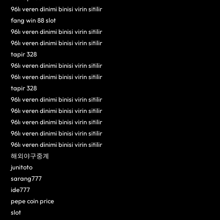
96lı veren dinimi binisi virin sitilir
fang win 88 slot
96lı veren dinimi binisi virin sitilir
96lı veren dinimi binisi virin sitilir
tapir 328
96lı veren dinimi binisi virin sitilir
96lı veren dinimi binisi virin sitilir
tapir 328
96lı veren dinimi binisi virin sitilir
96lı veren dinimi binisi virin sitilir
96lı veren dinimi binisi virin sitilir
96lı veren dinimi binisi virin sitilir
96lı veren dinimi binisi virin sitilir
해외야구중계
junitoto
sarang777
ide777
pepe coin price
slot