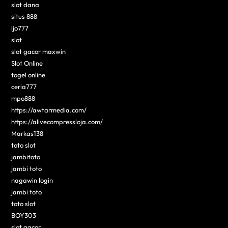
slot dana
situs 888
ljo777
slot
slot gacor maxwin
Slot Online
togel online
ceria777
mpo888
https://awtarmedia.com/
https://alivecompressloja.com/
Markas138
toto slot
jambitoto
jambi toto
nagawin login
jambi toto
toto slot
BOY303
slot gacor