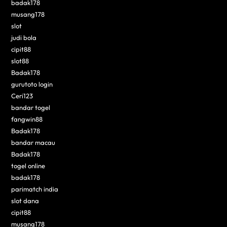
badak178
musang178
slot
judi bola
cipit88
slot88
Badak178
gurutoto login
Ceri123
bandar togel
fangwin88
Badak178
bandar macau
Badak178
togel online
badak178
parimatch india
slot dana
cipit88
musang178