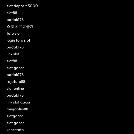
slot deposit 5000
slot88
badak178
스포츠무료중계
toto slot
login toto slot
badak178
link slot
slot88
slot gacor
badak178
rajatoto88
slot online
badak178
link slot gacor
megaplus88
slotgacor
slot gacor
kenzototo