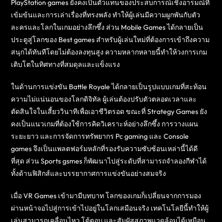
PlayStation games ยังคงเป็นตัวแทนของประสบการณ์เชิงอารมณ์ที่
เข้มข้นและการเล่าเรื่องที่ทรงพลัง ทำให้ผู้เล่นมีความผูกพันกับตัว
ละครและโลกในเกมอย่างลึกซึ้ง ส่วน Mobile Games ได้กลายเป็น
ประตูสู่โลกของ Best games สำหรับผู้เล่นใหม่ที่ต้องการเข้าถึงความ
สนุกได้ทันทีโดยไม่ต้องลงทุนสูง ความหลากหลายนี้ทำให้วงการเกม
เติบโตในทิศทางที่สมดุลและแข็งแรง
ในด้านการแข่งขัน Battle Royale ได้กลายเป็นรูปแบบเกมที่สะท้อน
ความไม่แน่นอนของโลกดิจิทัล ผู้เล่นต้องปรับตัวตลอดเวลาและ
ตัดสินใจในเสี้ยววินาทีเพื่อเอาชีวิตรอด ขณะที่ Strategy Games ยัง
คงเป็นแนวเกมที่ต้องใช้การคิดวิเคราะห์อย่างลึกซึ้ง การวางแผน
ระยะยาว และการจัดการทรัพยากร Pc gaming และ Console
games จึงเป็นแพลตฟอร์มหลักที่รองรับความซับซ้อนเหล่านี้ได้ดี
ที่สุด ส่วน Sports gsmes ก็พัฒนาไปสู่ระดับที่สามารถจำลองกีฬาได้
ทั้งด้านฟิสิกส์และบรรยากาศการแข่งขันอย่างสมจริง
เมื่อ VR Games เข้ามามีบทบาท โลกของเกมก็เปลี่ยนจากการมอง
ผ่านหน้าจอไปสู่การเข้าไปอยู่ในโลกเสมือนจริง เทคโนโลยีนี้ทำให้ผู้
เล่นสามารถเคลื่อนไหว โต้ตอบ และสัมผัสสภาพแวดล้อมได้เหมือน