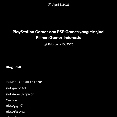
April 1, 2026
PlayStation Games dan PSP Games yang Menjadi
Pilihan Gamer Indonesia
February 10, 2026
Blog Roll
เว็บพนัน ฝากขั้นต่ำ 1 บาท
slot gacor 4d
slot depo 5k gacor
Casijon
สล็อตpgแท้
สล็อตเว็บตรง