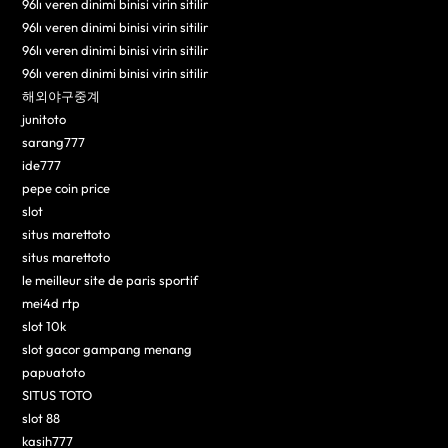
96lı veren dinimi binisi virin sitilir
96lı veren dinimi binisi virin sitilir
96lı veren dinimi binisi virin sitilir
96lı veren dinimi binisi virin sitilir
해외야구중계
junitoto
sarang777
ide777
pepe coin price
slot
situs marettoto
situs marettoto
le meilleur site de paris sportif
mei4d rtp
slot 10k
slot gacor gampang menang
papuatoto
SITUS TOTO
slot 88
kasih777