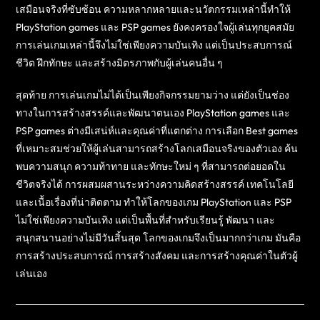
เสมือนจริงที่ซับซ้อน ความหลากหลายและนวัตกรรมเหล่านี้ทำให้
PlayStation games และ PSP games ยังคงครองใจผู้เล่นทุกยุคสมัย
การเล่นเกมเหล่านี้จึงไม่ใช่เพียงความบันเทิง แต่เป็นประสบการณ์
ชีวิต ฝึกทักษะ และสร้างมิตรภาพกับผู้เล่นคนอื่น ๆ
สุดท้าย การเล่นเกมไม่ได้เป็นเพียงกิจกรรมยามว่าง แต่ยังเป็นช่อง
ทางในการสร้างสรรค์และพัฒนาตนเอง PlayStation games และ
PSP games ต่างมีเสน่ห์และคุณค่าที่แตกต่าง การเลือก Best games
ที่เหมาะสมช่วยให้ผู้เล่นสามารถสร้างโลกเสมือนจริงของตัวเอง ค้น
พบความสนุก ความท้าทาย และทักษะใหม่ ๆ ที่สามารถต่อยอดใน
ชีวิตจริงได้ การผสมผสานระหว่างความคิดสร้างสรรค์ เทคโนโลยี
และเนื้อเรื่องที่น่าติดตาม ทำให้โลกของเกม PlayStation และ PSP
ไม่ใช่เพียงความบันเทิง แต่เป็นพื้นที่สำหรับเรียนรู้ พัฒนา และ
สนุกสนานอย่างไม่มีวันสิ้นสุด โลกของเกมจึงเป็นมากกว่าเกม มันคือ
การสร้างประสบการณ์ การสร้างสังคม และการสร้างคุณค่าในตัวผู้
เล่นเอง