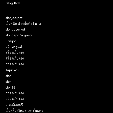
Blog Roll
slot jackpot
เว็บพนัน ฝากขั้นต่ำ 1 บาท
slot gacor 4d
slot depo 5k gacor
Casijon
สล็อตpgแท้
สล็อตเว็บตรง
สล็อตเว็บตรง
สล็อตเว็บตรง
Tapir328
slot
slot
cipit88
สล็อตเว็บตรง
สล็อตเว็บตรง
เกมสล็อตฟรี
เว็บสล็อตใหม่ล่าสุด เว็บตรง