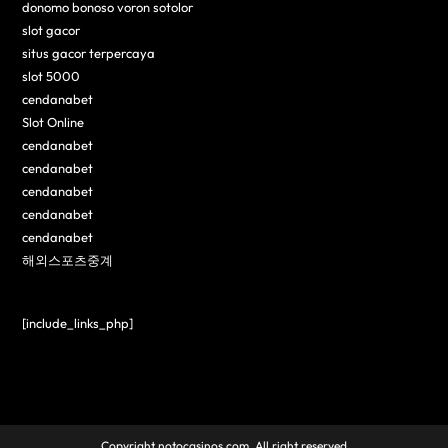
donomo bonoso voron sotolor
slot gacor
situs gacor terpercaya
slot 5000
cendanabet
Slot Online
cendanabet
cendanabet
cendanabet
cendanabet
cendanabet
해외스포츠중계
[include_links_php]
Copyright notocasinos.com, All right reserved