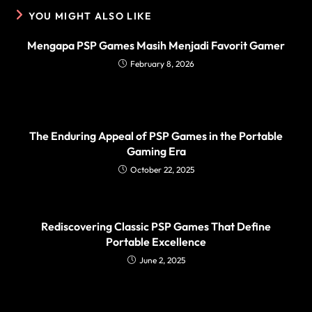
YOU MIGHT ALSO LIKE
Mengapa PSP Games Masih Menjadi Favorit Gamer
February 8, 2026
The Enduring Appeal of PSP Games in the Portable
Gaming Era
October 22, 2025
Rediscovering Classic PSP Games That Define
Portable Excellence
June 2, 2025