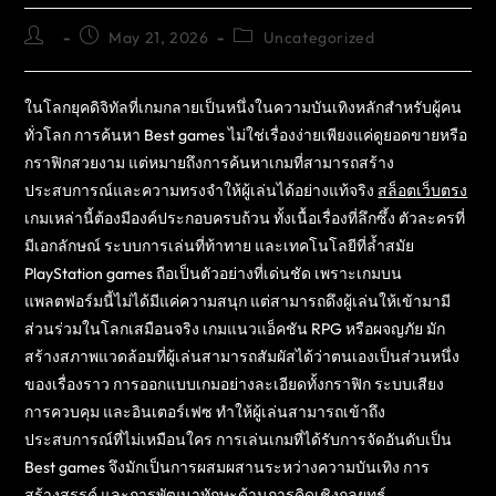
May 21, 2026
Uncategorized
ในโลกยุคดิจิทัลที่เกมกลายเป็นหนึ่งในความบันเทิงหลักสำหรับผู้คน
ทั่วโลก การค้นหา Best games ไม่ใช่เรื่องง่ายเพียงแค่ดูยอดขายหรือ
กราฟิกสวยงาม แต่หมายถึงการค้นหาเกมที่สามารถสร้าง
ประสบการณ์และความทรงจำให้ผู้เล่นได้อย่างแท้จริง
สล็อตเว็บตรง
เกมเหล่านี้ต้องมีองค์ประกอบครบถ้วน ทั้งเนื้อเรื่องที่ลึกซึ้ง ตัวละครที่
มีเอกลักษณ์ ระบบการเล่นที่ท้าทาย และเทคโนโลยีที่ล้ำสมัย
PlayStation games ถือเป็นตัวอย่างที่เด่นชัด เพราะเกมบน
แพลตฟอร์มนี้ไม่ได้มีแค่ความสนุก แต่สามารถดึงผู้เล่นให้เข้ามามี
ส่วนร่วมในโลกเสมือนจริง เกมแนวแอ็คชัน RPG หรือผจญภัย มัก
สร้างสภาพแวดล้อมที่ผู้เล่นสามารถสัมผัสได้ว่าตนเองเป็นส่วนหนึ่ง
ของเรื่องราว การออกแบบเกมอย่างละเอียดทั้งกราฟิก ระบบเสียง
การควบคุม และอินเตอร์เฟซ ทำให้ผู้เล่นสามารถเข้าถึง
ประสบการณ์ที่ไม่เหมือนใคร การเล่นเกมที่ได้รับการจัดอันดับเป็น
Best games จึงมักเป็นการผสมผสานระหว่างความบันเทิง การ
สร้างสรรค์ และการพัฒนาทักษะด้านการคิดเชิงกลยุทธ์