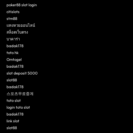
poker88 slot login
citislots
stm88
แทงหวยออนไลน์
สล็อตเว็บตรง
บาคาร่า
badak178
toto hk
Omtogel
badak178
slot deposit 5000
slot88
badak178
스포츠무료중계
toto slot
login toto slot
badak178
link slot
slot88