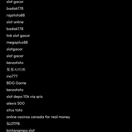
slot gacor
badak178
rajatoto88
slot online
badak178
link slot gacor
megaplus88
slotgacor
slot gacor
kenzototo
토토사이트
ino777
BDG Game
kenzototo
slot depo 10k via qris
alexis 500
situs toto
online casinos canada for real money
SLOTFB
bintangmpo slot