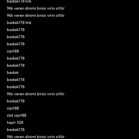
badak178 link
96lı veren dinimi binisi virin sitilir
96lı veren dinimi binisi virin sitilir
badak178 link
badak178
badak178
badak178
cipit88
badak178
badak178
badak
badak178
badak178
96lı veren dinimi binisi virin sitilir
badak178
cipit88
slot cipit88
tapir 328
badak178
96lı veren dinimi binisi virin sitilir