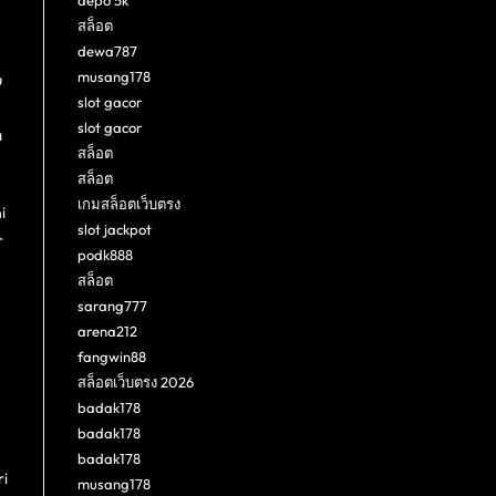
สล็อต
dewa787
musang178
u
slot gacor
slot gacor
a
สล็อต
สล็อต
เกมสล็อตเว็บตรง
i
slot jackpot
r
podk888
สล็อต
sarang777
arena212
fangwin88
n
สล็อตเว็บตรง 2026
badak178
badak178
badak178
ri
musang178