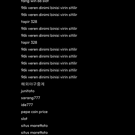
fang win 88 slot
96lı veren dinimi binisi virin sitilir
96lı veren dinimi binisi virin sitilir
tapir 328
96lı veren dinimi binisi virin sitilir
96lı veren dinimi binisi virin sitilir
tapir 328
96lı veren dinimi binisi virin sitilir
96lı veren dinimi binisi virin sitilir
96lı veren dinimi binisi virin sitilir
96lı veren dinimi binisi virin sitilir
96lı veren dinimi binisi virin sitilir
해외야구중계
junitoto
sarang777
ide777
pepe coin price
slot
situs marettoto
situs marettoto