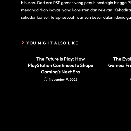
hiburan. Dari era PSP games yang penuh nostalgia hingga 
menghadirkan inovasi yang konsisten dan relevan. Kehadir
sekadar konsol, tetapi sebuah warisan besar dalam dunia g
YOU MIGHT ALSO LIKE
The Future Is Play: How
The Evol
PlayStation Continues to Shape
Games: Fro
Gaming’s Next Era
November 9, 2025