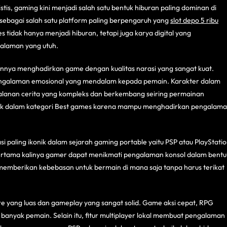
istis, gaming kini menjadi salah satu bentuk hiburan paling dominan di
 sebagai salah satu platform paling berpengaruh yang
slot depo 5 ribu
tidak hanya menjadi hiburan, tetapi juga karya digital yang
galaman yang utuh.
nnya menghadirkan game dengan kualitas narasi yang sangat kuat.
engalaman emosional yang mendalam kepada pemain. Karakter dalam
erjalanan cerita yang kompleks dan berkembang seiring permainan
asuk dalam kategori Best games karena mampu menghadirkan pengalam
si paling ikonik dalam sejarah gaming portable yaitu PSP atau PlayStati
pertama kalinya gamer dapat menikmati pengalaman konsol dalam bentu
emberikan kebebasan untuk bermain di mana saja tanpa harus terikat
 yang luas dan gameplay yang sangat solid. Game aksi cepat, RPG
 banyak pemain. Selain itu, fitur multiplayer lokal membuat pengalaman