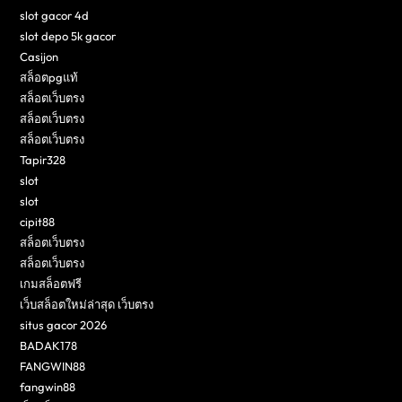
slot gacor 4d
slot depo 5k gacor
Casijon
สล็อตpgแท้
สล็อตเว็บตรง
สล็อตเว็บตรง
สล็อตเว็บตรง
Tapir328
slot
slot
cipit88
สล็อตเว็บตรง
สล็อตเว็บตรง
เกมสล็อตฟรี
เว็บสล็อตใหม่ล่าสุด เว็บตรง
situs gacor 2026
BADAK178
FANGWIN88
fangwin88