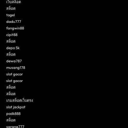
เว็บสล็อต
สล็อต
togel
dadu777
fangwin88
cipit88
สล็อต
depo 5k
สล็อต
dewa787
musang178
slot gacor
slot gacor
สล็อต
สล็อต
เกมสล็อตเว็บตรง
slot jackpot
podk888
สล็อต
sarang777