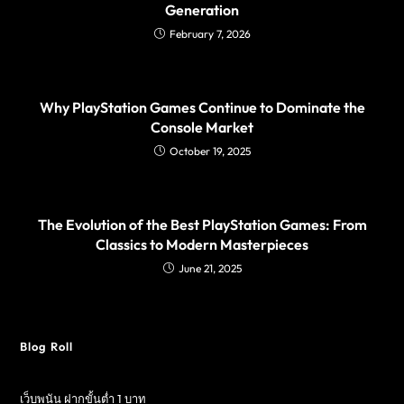
Generation
February 7, 2026
Why PlayStation Games Continue to Dominate the
Console Market
October 19, 2025
The Evolution of the Best PlayStation Games: From
Classics to Modern Masterpieces
June 21, 2025
Blog Roll
เว็บพนัน ฝากขั้นต่ำ 1 บาท