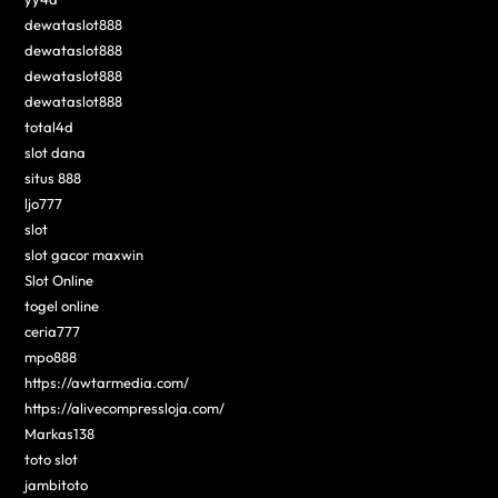
dewataslot888
dewataslot888
dewataslot888
dewataslot888
total4d
slot dana
situs 888
ljo777
slot
slot gacor maxwin
Slot Online
togel online
ceria777
mpo888
https://awtarmedia.com/
https://alivecompressloja.com/
Markas138
toto slot
jambitoto