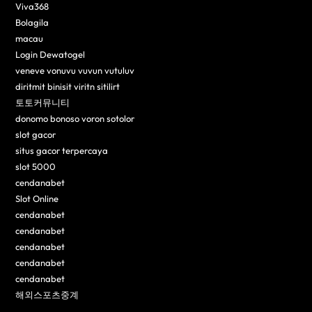
Viva368
Bolagila
macau
Login Dewatogel
veneve vonuvu vuvun vutuluv
diritmit binisit viritn sitilirt
토토커뮤니티
donomo bonoso voron sotolor
slot gacor
situs gacor terpercaya
slot 5000
cendanabet
Slot Online
cendanabet
cendanabet
cendanabet
cendanabet
cendanabet
해외스포츠중계