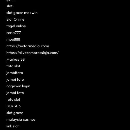
slot
slot gacor maxwin
Slot Online
togel online
ceria777
mpo888
https://awtarmedia.com/
https://alivecompressloja.com/
Markas138
toto slot
jambitoto
jambi toto
nagawin login
jambi toto
toto slot
BOY303
slot gacor
malaysia casinos
link slot