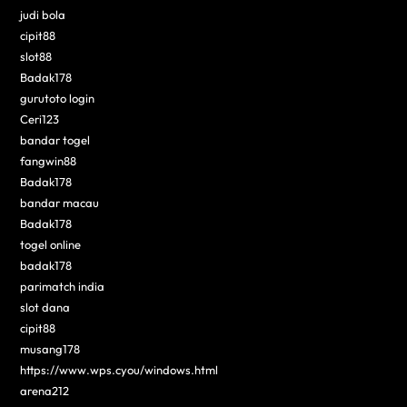
judi bola
cipit88
slot88
Badak178
gurutoto login
Ceri123
bandar togel
fangwin88
Badak178
bandar macau
Badak178
togel online
badak178
parimatch india
slot dana
cipit88
musang178
https://www.wps.cyou/windows.html
arena212