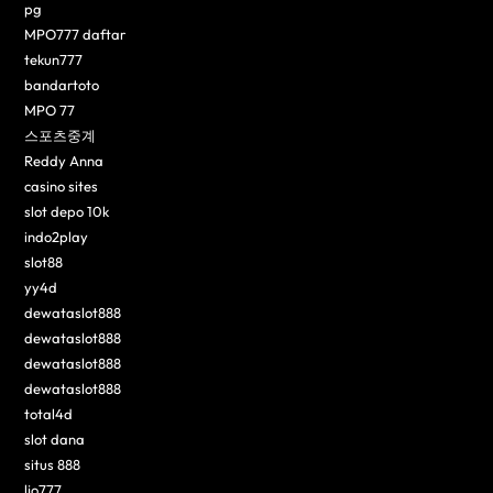
pg
MPO777 daftar
tekun777
bandartoto
MPO 77
스포츠중계
Reddy Anna
casino sites
slot depo 10k
indo2play
slot88
yy4d
dewataslot888
dewataslot888
dewataslot888
dewataslot888
total4d
slot dana
situs 888
ljo777