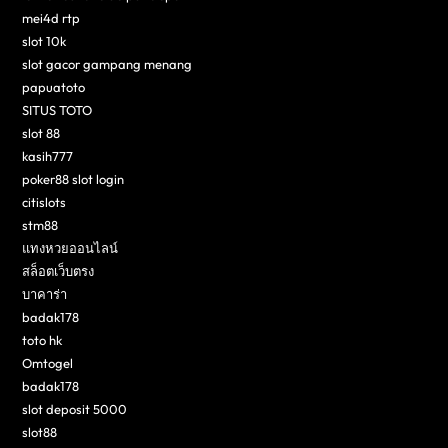
mei4d rtp
slot 10k
slot gacor gampang menang
papuatoto
SITUS TOTO
slot 88
kasih777
poker88 slot login
citislots
stm88
แทงหวยออนไลน์
สล็อตเว็บตรง
บาคาร่า
badak178
toto hk
Omtogel
badak178
slot deposit 5000
slot88