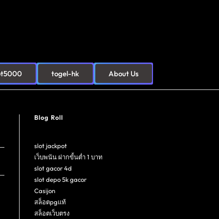
ot5000
togel-hk
About Us
Blog Roll
slot jackpot
เว็บพนัน ฝากขั้นต่ำ 1 บาท
slot gacor 4d
slot depo 5k gacor
Casijon
สล็อตpgแท้
สล็อตเว็บตรง