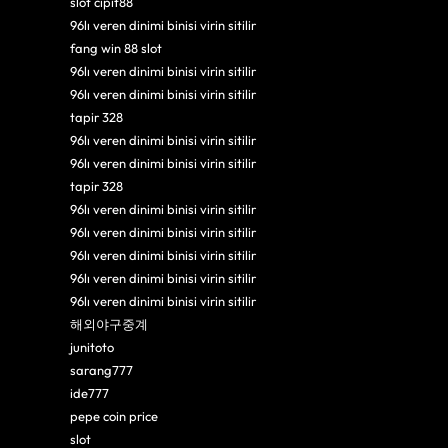
slot cipit88
96lı veren dinimi binisi virin sitilir
fang win 88 slot
96lı veren dinimi binisi virin sitilir
96lı veren dinimi binisi virin sitilir
tapir 328
96lı veren dinimi binisi virin sitilir
96lı veren dinimi binisi virin sitilir
tapir 328
96lı veren dinimi binisi virin sitilir
96lı veren dinimi binisi virin sitilir
96lı veren dinimi binisi virin sitilir
96lı veren dinimi binisi virin sitilir
96lı veren dinimi binisi virin sitilir
해외야구중계
junitoto
sarang777
ide777
pepe coin price
slot