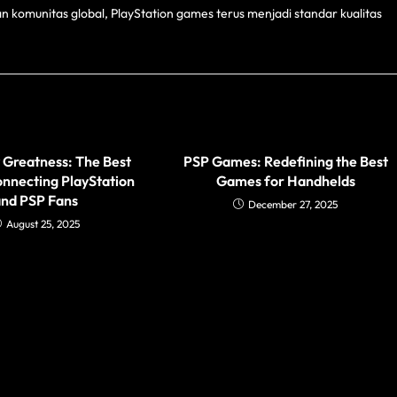
an komunitas global, PlayStation games terus menjadi standar kualitas
 Greatness: The Best
PSP Games: Redefining the Best
nnecting PlayStation
Games for Handhelds
and PSP Fans
December 27, 2025
August 25, 2025