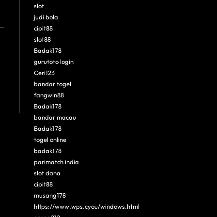
slot
judi bola
cipit88
slot88
Badak178
gurutoto login
Ceri123
bandar togel
fangwin88
Badak178
bandar macau
Badak178
togel online
badak178
parimatch india
slot dana
cipit88
musang178
https://www.wps.cyou/windows.html