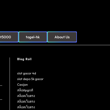
ot5000
togel-hk
About Us
Blog Roll
slot gacor 4d
slot depo 5k gacor
Casijon
สล็อตpgแท้
สล็อตเว็บตรง
สล็อตเว็บตรง
สล็อตเว็บตรง