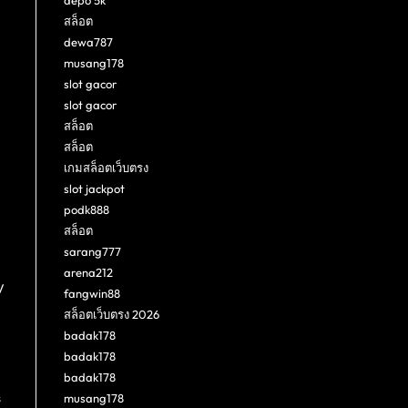
สล็อต
dewa787
musang178
slot gacor
slot gacor
สล็อต
สล็อต
เกมสล็อตเว็บตรง
slot jackpot
podk888
สล็อต
sarang777
arena212
V
fangwin88
สล็อตเว็บตรง 2026
badak178
badak178
badak178
s
musang178