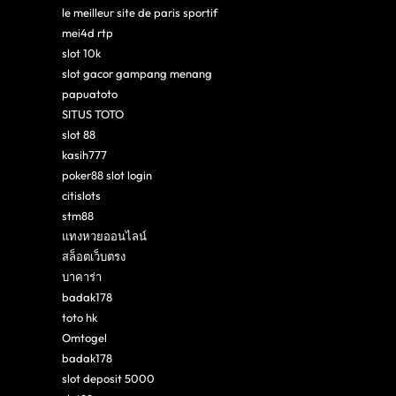
le meilleur site de paris sportif
mei4d rtp
slot 10k
slot gacor gampang menang
papuatoto
SITUS TOTO
slot 88
kasih777
poker88 slot login
citislots
stm88
แทงหวยออนไลน์
สล็อตเว็บตรง
บาคาร่า
badak178
toto hk
Omtogel
badak178
slot deposit 5000