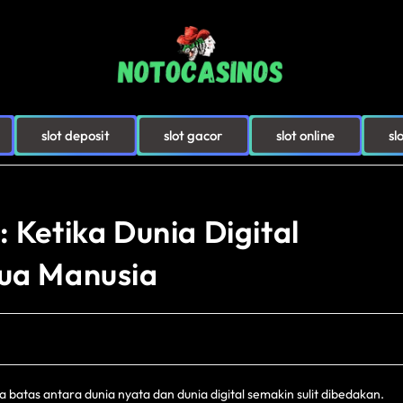
slot deposit
slot gacor
slot online
sl
 Ketika Dunia Digital
ua Manusia
a batas antara dunia nyata dan dunia digital semakin sulit dibedakan.