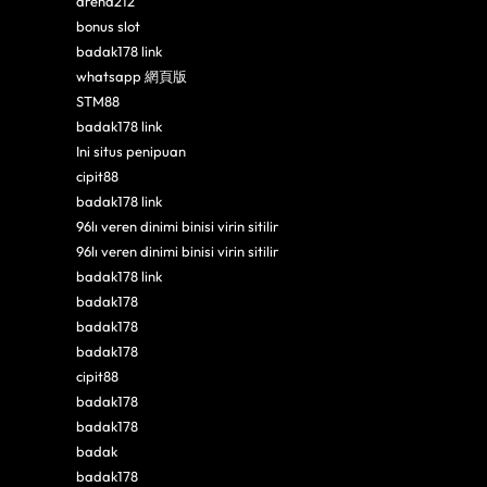
arena212
bonus slot
badak178 link
whatsapp 網頁版
STM88
badak178 link
Ini situs penipuan
cipit88
badak178 link
96lı veren dinimi binisi virin sitilir
96lı veren dinimi binisi virin sitilir
badak178 link
badak178
badak178
badak178
cipit88
badak178
badak178
badak
badak178